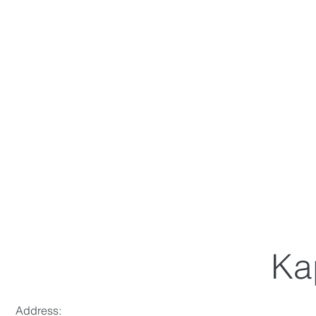
Ka
Address: