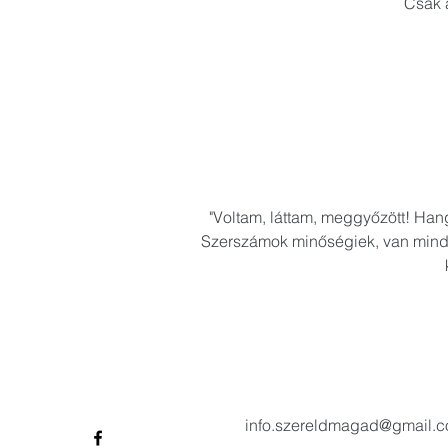
Csak a
"Voltam, láttam, meggyőzött! Hangu
Szerszámok minőségiek, van minden
info.szereldmagad@gmail.