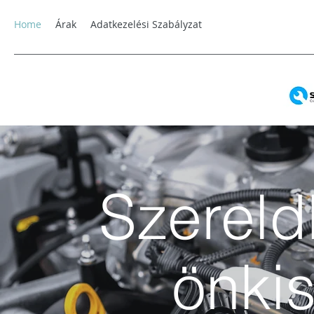
Home
Árak
Adatkezelési Szabályzat
Szerel
önki