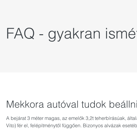
FAQ - gyakran ismé
Mekkora autóval tudok beálln
A bejárat 3 méter magas, az emelők 3,2t teherbírásúak, általá
Vito) fér el, felépítménytől függően. Bizonyos alvázak eseté