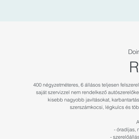
Doi
R
400 négyzetméteres, 6 állásos teljesen felszere
saját szervizzel nem rendelkező autószerelőket
kisebb nagyobb javításokat, karbantartást
szerszámkocsi, légkulcs és tö
A
- óradíjas, 
- szerelőáll