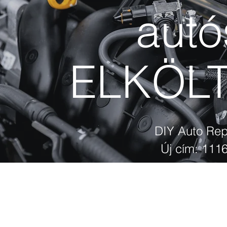
autó
ELKÖL
DIY Auto Rep
Új cím: 1116